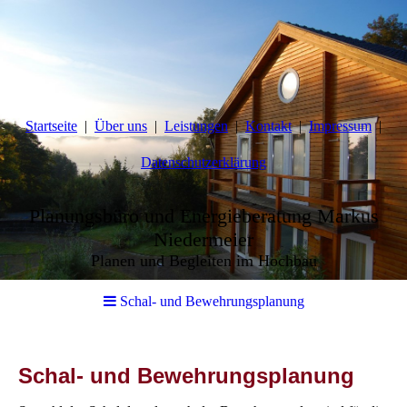
Startseite
Über uns
Leistungen
Kontakt
Impressum
Datenschutzerklärung
Planungsbüro und Energieberatung Markus
Niedermeier
Planen und Begleiten im Hochbau
Schal- und Bewehrungsplanung
Schal- und Bewehrungsplanung