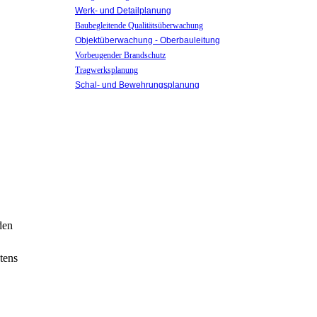
Werk- und Detailplanung
Baubegleitende Qualitätsüberwachung
Objektüberwachung - Oberbauleitung
Vorbeugender Brandschutz
Tragwerksplanung
Schal- und Bewehrungsplanung
den
tens