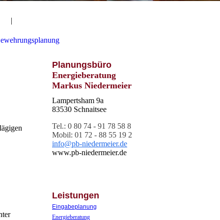
Bewehrungsplanung
Planungsbüro
Energieberatung
Markus Niedermeier
Lampertsham 9a
83530 Schnaitsee
Tel.
: 0 80 74 - 91 78 58 8
lägigen
Mobil: 01 72 - 88 55 19 2
info@pb-niedermeier.de
www.pb-niedermeier.de
Leistungen
Eingabeplanung
nter
Energieberatung